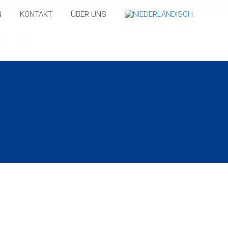
+31 0314 622 141
maakgoed@polyketting.nl
N
KONTAKT
ÜBER UNS
BER UNS