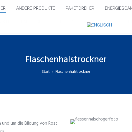
ER
ANDERE PRODUKTE
PAKETDREHER
ENERGIESCA
UKTE
PAKETDREHER
ENERGIESCAN
KONTAKT
Ü
Flaschenhalstrockner
Sie befinden sich hier:
Start
Flaschenhalstrockner
n und um die Bildung von Rost
rn.