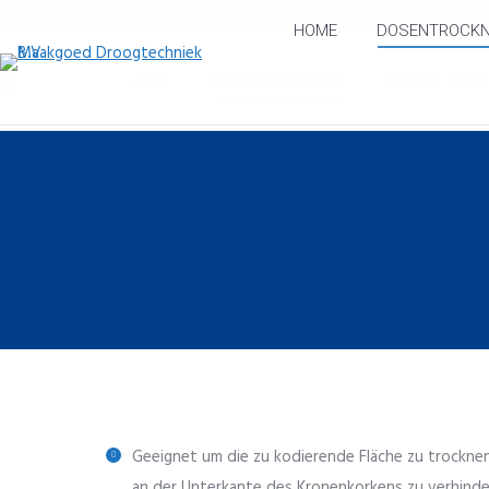
HOME
DOSENTROCKN
HOME
DOSENTROCKNER
ANDERE PROD
Geeignet um die zu kodierende Fläche zu trockne
an der Unterkante des Kronenkorkens zu verhinde